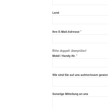
Land
 pro Nacht/ Zimmer
pro Nacht/ Zimmer
*
Ihre E-Mail-Adresse
ZIMMER
nen sich z.B. für zwei Erwachsene und zwei
Bitte doppelt überprüfen!
*
Mobil / Handy-Nr.
imaanlage, Schreibtisch, Flachbildfernseher,
Wie sind Sie auf uns aufmerksam gewo
 pro Nacht/ Zimmer
Sonstige Mitteilung an uns
pro Nacht/ Zimmer